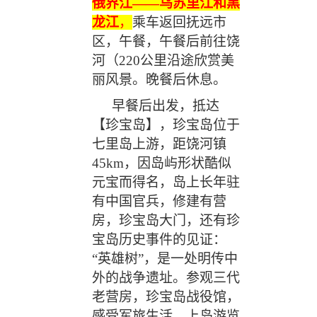
俄界江
——乌苏里江和黑
龙江
，
乘车
返回抚远市
区，午餐，
午餐后前往饶
河（
220
公里
沿途欣赏美
丽风景
。
晚餐后休息。
早餐后出发，抵达
【珍宝岛】，珍宝岛位于
七里岛上游，距饶河镇
45km，因岛屿形状酷似
元宝而得名，岛上长年驻
有中国官兵，修建有营
房，珍宝岛大门，还有珍
宝岛历史事件的见证：
“英雄树”，是一处明传中
外的战争遗址。参观三代
老营房，珍宝岛战役馆，
感受军旅生活。上岛游览