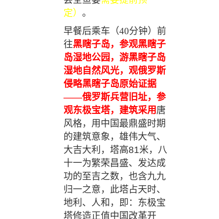
定）
。
早餐后
乘车（
40
分钟）前
往
黑瞎子岛
，参观黑瞎子
岛湿地公园，
游
黑瞎子岛
湿地自然风光，观俄罗斯
侵略黑瞎子岛原始证据
——
俄罗斯兵营旧址，
参
观
东极宝塔，
建筑采用
唐
风格，用中国最鼎盛时期
的建筑意象，雄伟大气、
大吉大利
，
塔高
81米，八
十一为繁
荣昌盛、发达成
功的至吉之数，也含九九
归一之意
，
此塔占天时、
地利、人和，即：东极宝
塔修造正值中国改革开