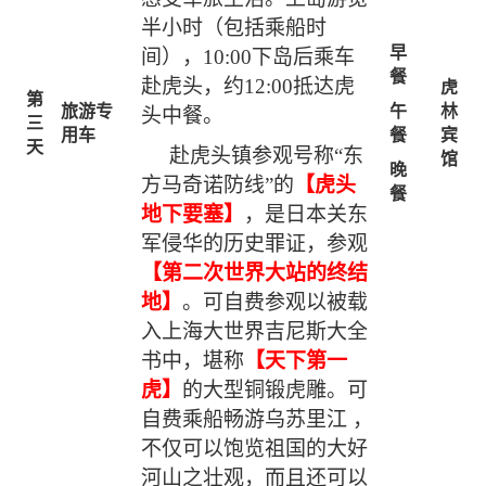
半小时（包括乘船时
早
间），10:00下岛后乘车
餐
赴虎头，约12:00抵达虎
虎
第
旅游专
午
林
头中餐。
三
用车
餐
宾
天
赴虎头镇参观号称
“东
馆
晚
方马奇诺防线”的
【虎头
餐
地下要塞】
，是日本关东
军侵华的历史罪证，参观
【第二次世界大站的终结
地】
。可自费参观以被载
入上海大世界吉尼斯大全
书中，堪称
【天下第一
虎】
的大型铜锻虎雕。可
自费乘船畅游乌苏里江
，
不仅可以饱览祖国的大好
河山之壮观，而且还可以