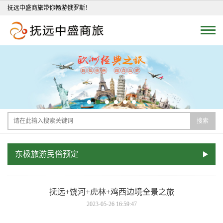
抚远中盛商旅带你畅游俄罗斯！
搜索
东极旅游民俗预定
抚远+饶河+虎林+鸡西边境全景之旅
2023-05-26 16:59:47