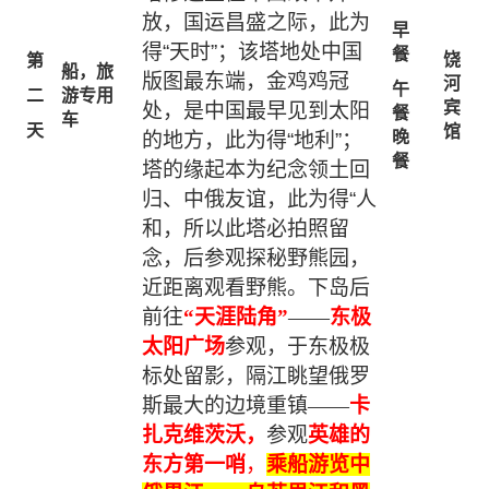
放，国运昌盛之际，
此为
早
得
“天时”；该塔地处中国
餐
饶
第
船，
旅
版图最东端，金鸡鸡冠
河
午
二
游专用
宾
处，是中国最早见到太阳
餐
车
天
馆
晚
的地方，此为得“地利”；
餐
塔的缘起本为纪念领土回
归、中俄友谊，此为得“人
和
，所以此塔必拍照留
念，后参观探秘野熊园，
近距离观看野熊
。
下岛后
前往
“
天涯陆角
”
——
东极
太阳
广场
参观，
于东极极
标处留影，隔江眺望
俄罗
斯最大的边境重镇
——
卡
扎克维茨沃
，
参观
英雄的
东方第一哨
，
乘船游览中