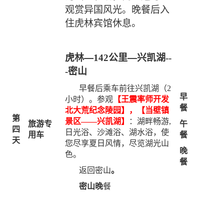
观赏异国风光。晚餐后入
住虎林宾馆休息。
虎林
—
142公里
—
兴凯湖--
-密山
早餐后乘车前往兴凯湖（
2
早
小时）。参观
【王震率师开发
餐
北大荒纪念陵园】，【当壁镇
第
景区
——兴凯湖】
：湖畔畅游
,
旅游专
午
四
日光浴、沙滩浴、湖水浴，使
用车
餐
天
您尽享夏日风情，尽览湖光山
晚
色。
餐
返回密山
。
密山晚
餐