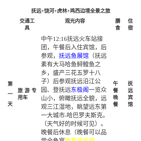
抚远
+饶河+虎林
+鸡西
边境全景
之旅
交通工
观光内容
膳
住
具
食
宿
中午
12:16
抚远火车站接
团，
午餐后
入住宾馆
，后
参观，
抚远鱼展馆
（抚远
素有大马哈鱼鲟鳇鱼之
乡，盛产三花五罗十八
子）后参观抚远沿江公
午
抚
第
园、登抚远
东极阁
一览众
旅游专
餐
远
一
用车
晚
宾
山小，俯瞰抚远全貌，远
天
餐
馆
观三江湿地，眺望远东第
一大城市
-哈巴罗夫斯克。
（天气好的时候可见）。
晚餐后休息（晚餐可以品
尝全鱼宴
需要提前预