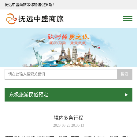
抚远中盛商旅带你畅游俄罗斯！
搜索
东极旅游民俗预定
境内多条行程
2023-03-23 20:36:13