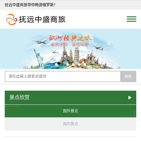
抚远中盛商旅带你畅游俄罗斯！
搜索
景点欣赏
国外景点
国内景点