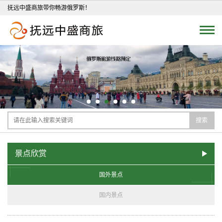
抚远中盛商旅带你畅游俄罗斯！
搜索
景点欣赏
国外景点
国内景点